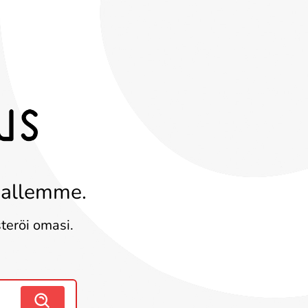
aallemme.
steröi omasi.