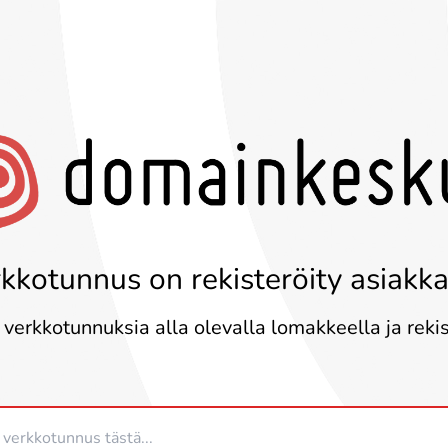
kkotunnus on rekisteröity asiakk
 verkkotunnuksia alla olevalla lomakkeella ja reki